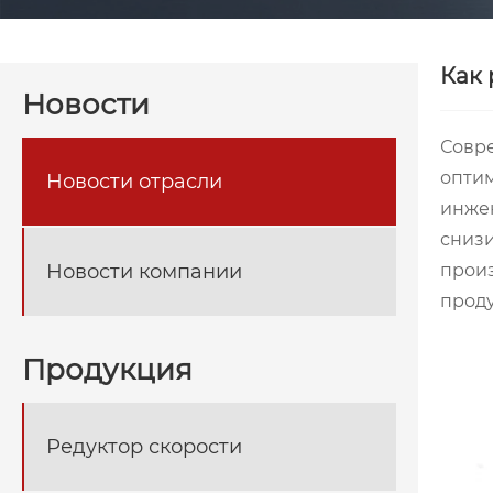
Как 
Новости
Совр
опти
Новости отрасли
инжен
снизи
Новости компании
произ
проду
Продукция
Редуктор скорости