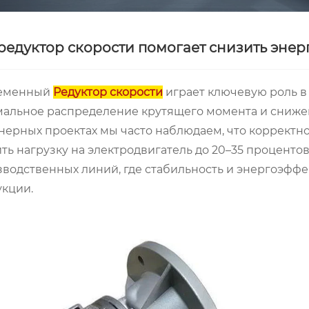
редуктор скорости помогает снизить эне
еменный
Редуктор скорости
играет ключевую роль 
мальное распределение крутящего момента и сниже
ерных проектах мы часто наблюдаем, что корректн
ть нагрузку на электродвигатель до 20–35 проценто
водственных линий, где стабильность и энергоэфф
кции.