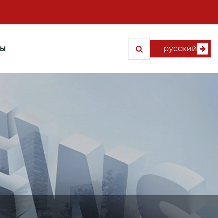
ты
русский