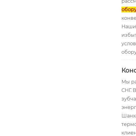
рассм
обору
конве
Наши 
избыт
услов
обор
Конс
Мы ра
СНГ. 
зубча
энерг
Шанха
термо
клиен