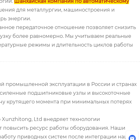
ргии.
Шанхайская компания по автоматическому
шения для металлургии, машиностроения и
рь энергии.
анное передаточное отношение позволяет снизить
рузку более равномерно. Мы учитываем реальные
пературные режимы и длительность циклов работы
ий промышленной эксплуатации в России и странах
 усиленные подшипниковые узлы и высокоточные
ачу крутящего момента при минимальных потерях
Xunzhitong, Ltd внедряет технологии
т повысить ресурс работы оборудования. Наши
работу приводных систем после интеграции наших