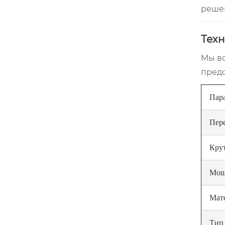
реше
Тех
Мы вс
предс
Пар
Пер
Кру
Мощ
Мат
Тип