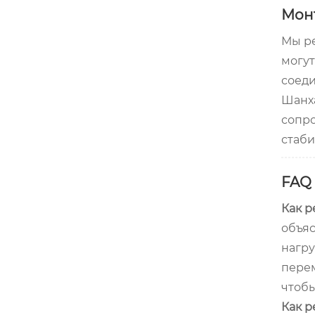
Мон
Мы ре
могут
соеди
Шанха
сопро
стаби
FAQ
Как р
объяс
нагру
перем
чтобы
Как р