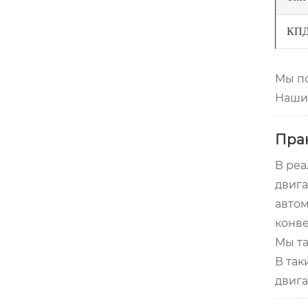
КП
Мы п
Наши 
Пра
В реа
двига
автом
конве
Мы та
В так
двига