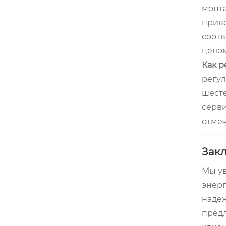
монта
приво
соотв
целом
Как р
регул
шест
серви
отмеч
Зак
Мы ув
энерг
наде
предл