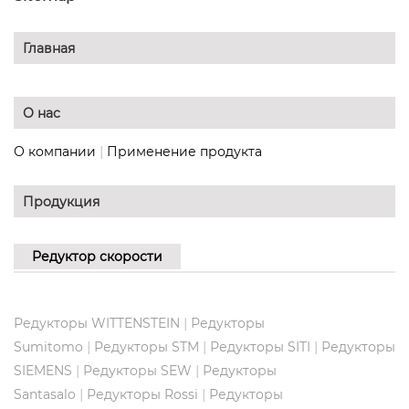
Главная
О нас
|
О компании
Применение продукта
Продукция
Редуктор скорости
|
Редукторы WITTENSTEIN
Редукторы
|
|
|
Sumitomo
Редукторы STM
Редукторы SITI
Редукторы
|
|
SIEMENS
Редукторы SEW
Редукторы
|
|
Santasalo
Редукторы Rossi
Редукторы