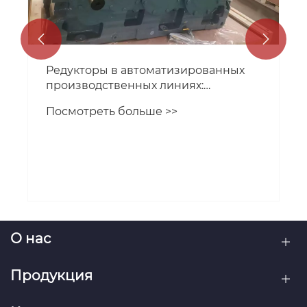


Линейка Промышленных
Редукторов SEW-EURODRIVE:
Надежные Приводные Решения для
Посмотреть больше >>
Любых Отраслей
О нас
Продукция