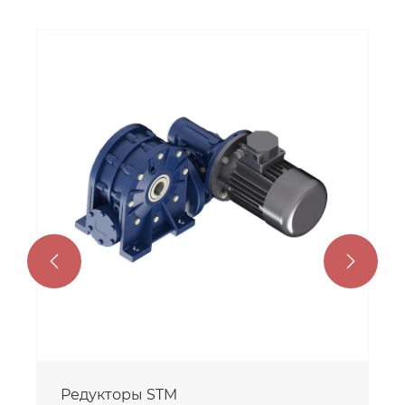


Редукторы SITI