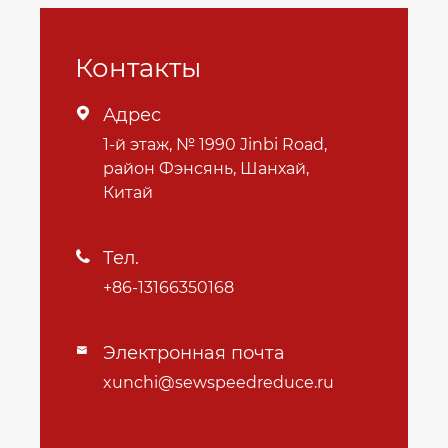
Контакты
Адрес

1-й этаж, № 1990 Jinbi Road,
район Фэнсянь, Шанхай,
Китай
Тел.

+86-13166350168
Электронная почта

xunchi@sewspeedreduce.ru