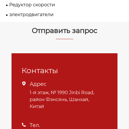
Редуктор скорости
электродвигатели
Отправить запрос
Контакты
Адрес

1-й этаж, № 1990 Jinbi Road,
район Фэнсянь, Шанхай,
Китай
Тел.
