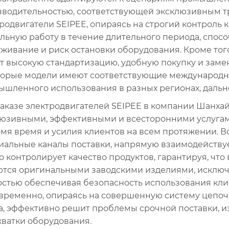
водительностью, соответствующей эксклюзивным тр
родвигатели SEIPEE, опираясь на строгий контроль к
льную работу в течение длительного периода, спос
живание и риск остановки оборудования. Кроме тог
 высокую стандартизацию, удобную покупку и замен
торые модели имеют соответствующие международны
ышленного использования в разных регионах, дал
аказе электродвигателей SEIPEE в компании Шанха
юзивными, эффективными и всесторонними услугами
мя время и усилия клиентов на всем протяжении. В
альные каналы поставки, напрямую взаимодействуе
о контролирует качество продуктов, гарантируя, чт
ются оригинальными заводскими изделиями, исключ
стью обеспечивая безопасность использования клие
ременно, опираясь на совершенную систему цепочк
а, эффективно решит проблемы срочной поставки, и
хватки оборудования.