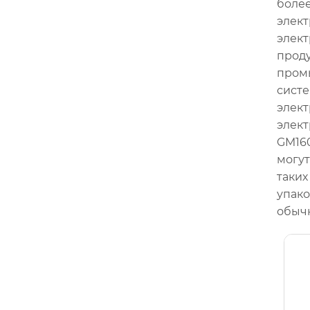
боле
элек
элект
проду
пром
систе
элект
элект
GM160
могут
таких
упако
обычн