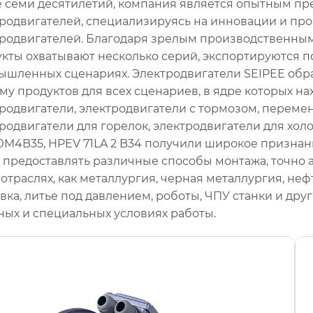
е семи десятилетий, компания является опытным п
тродвигателей, специализируясь на инновации и п
родвигателей. Благодаря зрелым производственным 
кты охватывают несколько серий, экспортируются 
ышленных сценариях. Электродвигатели SEIPEE об
му продуктов для всех сценариев, в ядре которых н
родвигатели, электродвигатели с тормозом, перемен
родвигатели для горелок, электродвигатели для хол
M4B35, HPEV 71LA 2 B34 получили широкое признан
 предоставлять различные способы монтажа, точно 
 отраслях, как металлургия, черная металлургия, не
вка, литье под давлением, роботы, ЧПУ станки и дру
ых и специальных условиях работы.