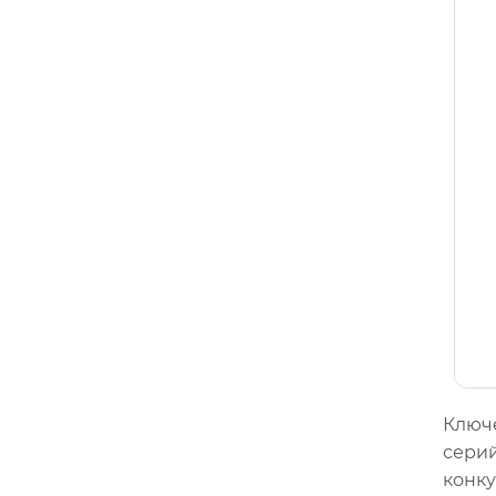
Ключе
серий
конку