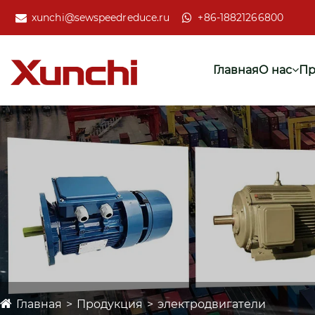
xunchi@sewspeedreduce.ru
+86-18821266800
Главная
О нас
Пр
Главная
Продукция
электродвигатели