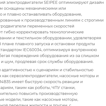
рий электродвигатели SEIPEE оптимизируют дизайн
зом оснащены механическими или
 и плавно останавливать оборудование,
ированные к производственным линиям с строгими
ктродвигатели переменных скоростей
т гибко корректировать технологические
вании и текстильном оборудовании, удовлетворяя
плане плавного запуска и остановки продукты
стандартом IEC60034, оптимизируя внутреннюю
избегая повреждения оборудования из-за слишком
 и шум, продлевая срок службы оборудования.
й адаптивностью к сценариям и стабильностью
их как сервоэлектродвигатели, насосные моторы и
M4B35 имеет быструю скорость реакции и
риям, таким как роботы, ЧПУ станки,
чительно повысить производственную
е модели, такие как насосные моторы,
ой передачи жидкости и другим, с