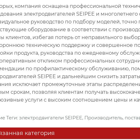
орых, компания оснащена профессиональной техниче
дования электродвигателей SEIPEE и многолетнего 
идуальное руководство по подбору моделей, точно
ствующие оборудование в соответствии с произво
ы клиентов, избегая потерь от неправильного выб
ороннюю техническую поддержку и совершенное по
ойки продукта, руководства по ежедневному обслуж
 оперативным откликом профессиональных сотрудни
мендации по профилактическому обслуживанию, пом
родвигателей SEIPEE и дальнейшим снизить затраты
ния исключает промежуточные этапы распределения
ым срокам, позволяя клиентам получать высококач
юзивные услуги с высоким соотношением цены и кач
ие Теги: электродвигатели SEIPEE, Производитель, поста
язанная категория