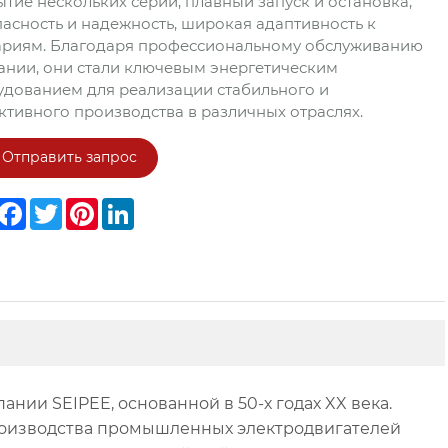
тие нескольких серий, плавный запуск и остановка,
асность и надежность, широкая адаптивность к
ариям. Благодаря профессиональному обслуживанию
ании, они стали ключевым энергетическим
дованием для реализации стабильного и
тивного производства в различных отраслях.
Отправить запрос
hare
Facebook
Twitter
Pinterest
LinkedIn
нии SEIPEE, основанной в 50-х годах XX века.
производства промышленных электродвигателей