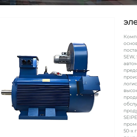
эл
Комп
основ
пост
SEW, 
авто
предо
произ
логис
высок
прод
обсл
проду
SEIPE
пром
50-х 