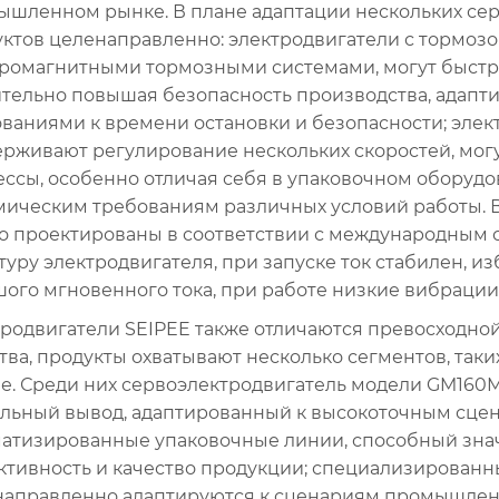
шленном рынке. В плане адаптации нескольких се
ктов целенаправленно: электродвигатели с тормо
ромагнитными тормозными системами, могут быстро
тельно повышая безопасность производства, адапт
ваниями к времени остановки и безопасности; эле
рживают регулирование нескольких скоростей, могу
ссы, особенно отличая себя в упаковочном оборудо
ическим требованиям различных условий работы. В 
о проектированы в соответствии с международным 
туру электродвигателя, при запуске ток стабилен, 
ого мгновенного тока, при работе низкие вибрации
родвигатели SEIPEE также отличаются превосходно
тва, продукты охватывают несколько сегментов, так
е. Среди них сервоэлектродвигатель модели GM160
льный вывод, адаптированный к высокоточным сцена
матизированные упаковочные линии, способный зна
тивность и качество продукции; специализированны
направленно адаптируются к сценариям промышленн