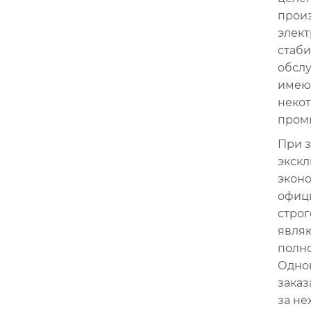
произ
элект
стаби
обслу
имеют
неко
пром
При з
экскл
эконо
офици
строг
явля
полно
Однов
заказ
за не