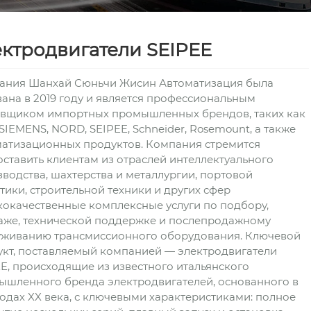
ектродвигатели SEIPEE
ания Шанхай Сюньчи Жисин Автоматизация была
ана в 2019 году и является профессиональным
авщиком импортных промышленных брендов, таких как
SIEMENS, NORD, SEIPEE, Schneider, Rosemount, а также
матизационных продуктов. Компания стремится
ставить клиентам из отраслей интеллектуального
водства, шахтерства и металлургии, портовой
тики, строительной техники и других сфер
окачественные комплексные услуги по подбору,
аже, технической поддержке и послепродажному
уживанию трансмиссионного оборудования. Ключевой
кт, поставляемый компанией — электродвигатели
E, происходящие из известного итальянского
ышленного бренда электродвигателей, основанного в
годах XX века, с ключевыми характеристиками: полное