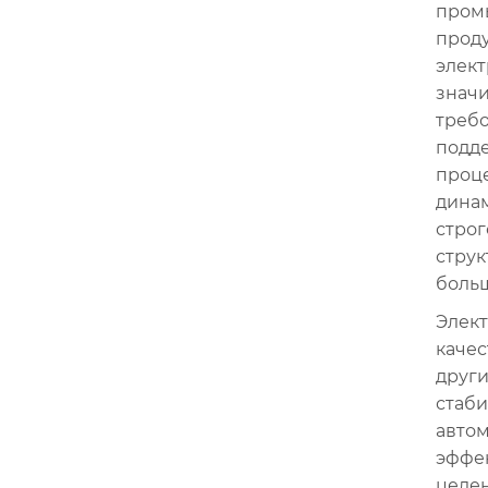
промы
проду
элект
значи
требо
подде
проце
динам
строг
струк
больш
Элект
качес
други
стаби
авто
эффек
целе