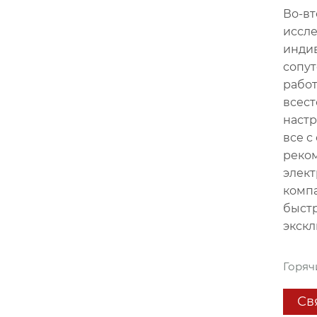
Во-вт
иссле
индив
сопут
работ
всест
настр
все с
реко
элект
компа
быстр
экскл
Горяч
Св