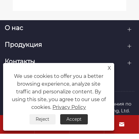
О нас
Продукция
Контакты
X
We use cookies to offer you a better
ПОДПИСЫВАЙТЕСЬ НА НАС
browsing experience, analyze site
traffic and personalize content. By
using this site, you agree to our use of
Авторское право © 2026 Шанхайская компания по
cookies.
Privacy Policy
автоматическому оборудованию Xunzhitong, Ltd.
Все права защищены.
Reject
Accept




Links
Sitemap
RSS
XML
Privacy Policy