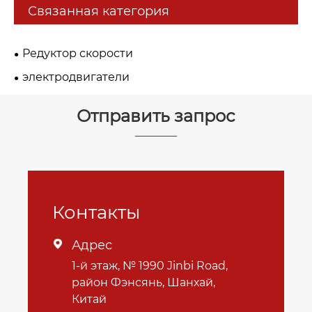
Связанная категория
Редуктор скорости
электродвигатели
Отправить запрос
Контакты
Адрес

1-й этаж, № 1990 Jinbi Road,
район Фэнсянь, Шанхай,
Китай