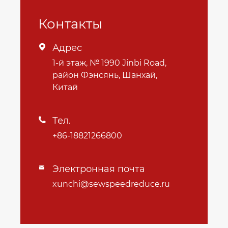
Контакты
Адрес

1-й этаж, № 1990 Jinbi Road,
район Фэнсянь, Шанхай,
Китай
Тел.

+86-18821266800
Электронная почта

xunchi@sewspeedreduce.ru