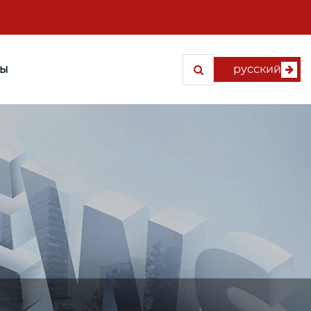
ты
русский