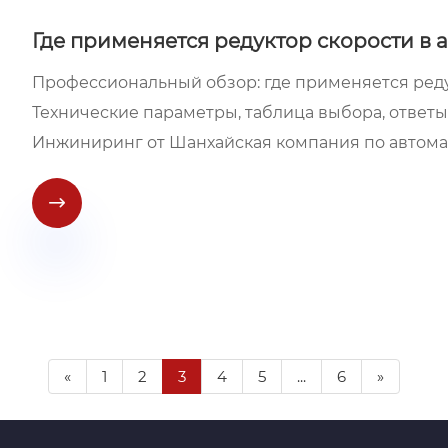
Где применяется редуктор скорости в
Профессиональный обзор: где применяется реду
Технические параметры, таблица выбора, ответ
Инжиниринг от Шанхайская компания по автомат

«
1
2
3
4
5
...
6
»