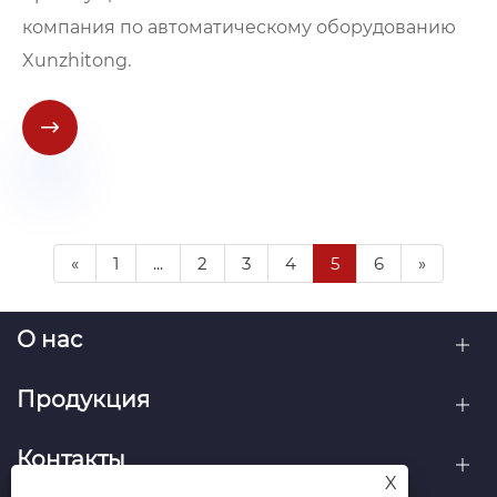
компания по автоматическому оборудованию
Xunzhitong.

«
1
...
2
3
4
5
6
»
О нас
Продукция
Контакты
X