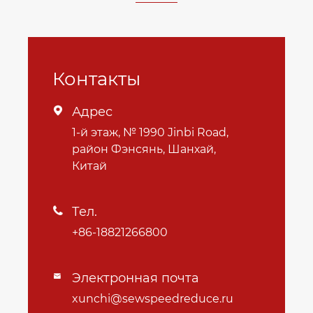
Контакты
Адрес

1-й этаж, № 1990 Jinbi Road,
район Фэнсянь, Шанхай,
Китай
Тел.

+86-18821266800
Электронная почта

xunchi@sewspeedreduce.ru