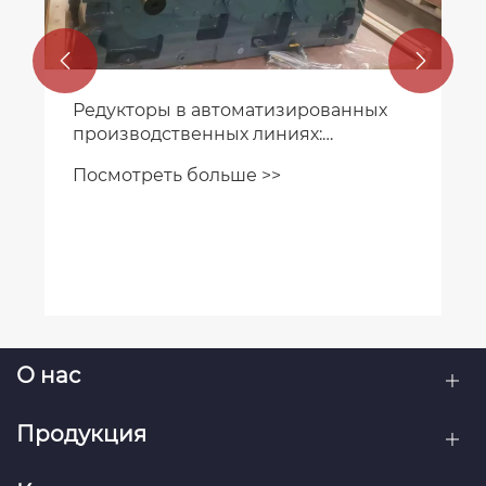


Редукторы в автоматизированных
производственных линиях:
повышение эффективности и
Посмотреть больше >>
надежности
О нас
Продукция