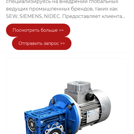
специализируясь на внедрении глобальных
ведущих промышленных брендов, таких как
SEW, SIEMENS, NIDEC. Предоставляет клиентам
из отраслей интеллектуального производства,
Посмотреть больше >>
шахтерства и металлургии, портовой логистики
и других сфер комплексные
Отправить запрос >>
высококачественные услуги: консультацию по
подбору, продажу продукции, техническую
поддержку и послепродажное обслуживание!
Ключевой продукт — электродвигатели NIDEC,
происходящие из японского топового гиганта
электродвигателей, с ключевыми аспектами:
сверхвысокая точность 23 бит, пиковая
плотность крутящего момента в 3 раза,
устойчивость к окружающим условиям IP65 и
интеллектуальное энергосбережение,
благодаря полному ассортименту и широкой
адаптивности, стали ядреным энергетическим