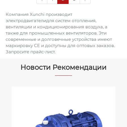
из французского легендарного бренда с
столетней историей, с ключевыми аспектами:
Компания Xunchi производит
электродвигателидля систем отопления,
авиационная абсолютная надежность,
вентиляции и кондиционирования воздуха, а
сверхвысокая энергоэффективность IE4+,
также для промышленных вентиляторов. Эти
сильная совместимость и адаптивность,
современные и долговечные устройства имеют
благодаря совершенной системе продуктов и
маркировку CE и доступны для оптовых заказов.
строгому качеству, стали ядреным
Запросите прайс-лист.
энергетическим основанием для стабильного
производства в различных отраслях!
Новости Рекомендации