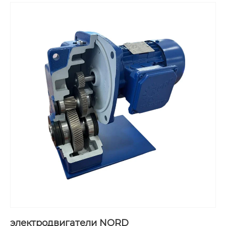
поддержке и послепродажному обслуживанию
трансмиссионного оборудования. Ключевой
продукт, поставляемый компанией —
электродвигатели Schneider, происходящие из
французского столетнего бренда, входящего в
список Fortune Global 500, с ключевыми
характеристиками: гибкая интеграция, точное
управление, безопасность и соответствие
стандартам, широкая адаптивность. Продукты
имеют полный ассортимент и передовые
технологии, и благодаря профессиональному
обслуживанию компании, стали ключевым
энергетическим оборудованием для
реализации интеллектуального и
эффективного производства в различных
отраслях.
электродвигатели NORD