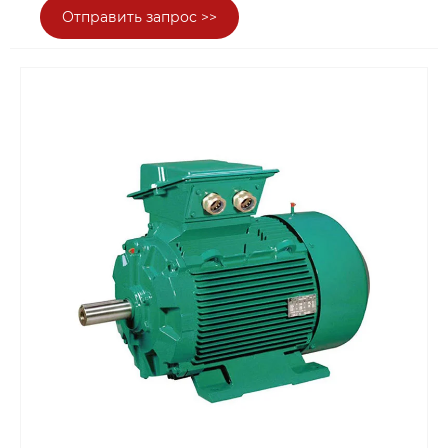
портовой логистики и других сфер
Отправить запрос >>
комплексные высококачественные услуги:
консультацию по подбору, продажу продукции,
техническую поддержку и послепродажное
обслуживание! Ключевой продукт —
электродвигатели MOTOVARIO, происходящие
из итальянской промышленной легенды более
полувека, с ключевыми аспектами: гибкий
модульный дизайн, высокая защитная
долговечность IP66, сверхсильная адаптивность
и высокое соотношение цены и качества,
благодаря полному ассортименту и
практическим преимуществам, стали
высокоценным выбором энергетического
оборудования для стабильного и эффективного
производства в различных отраслях!