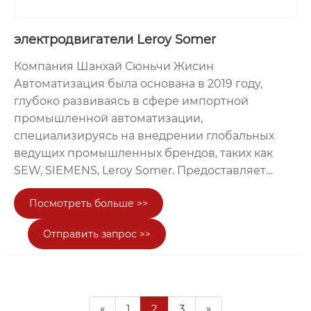
электродвигатели Leroy Somer
Компания Шанхай Сюньчи Жисин
Автоматизация была основана в 2019 году,
глубоко развиваясь в сфере импортной
промышленной автоматизации,
специализируясь на внедрении глобальных
ведущих промышленных брендов, таких как
SEW, SIEMENS, Leroy Somer. Предоставляет
клиентам из отраслей интеллектуального
Посмотреть больше >>
производства, шахтерства и металлургии,
портовой логистики и других сфер
Отправить запрос >>
комплексные высококачественные услуги:
консультацию по подбору, продажу продукции,
техническую поддержку и послепродажное
обслуживание! Ключевой продукт —
«
1
2
3
»
электродвигатели Leroy Somer, происходящие