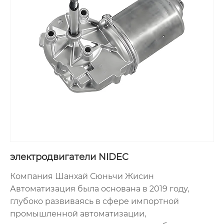
ключевыми характеристиками: конструкция
UNICASE цельного формования, сверхвысокая
энергоэффективность IE5+, коррозионная
устойчивость и долговечность, стабильная
поставка. Продукты имеют полный ассортимент
и широкие сценарии адаптации, и благодаря
профессиональному обслуживанию компании,
стали ключевым энергетическим
оборудованием для реализации стабильного и
эффективного производства в различных
отраслях.
электродвигатели NIDEC
Компания Шанхай Сюньчи Жисин
Автоматизация была основана в 2019 году,
глубоко развиваясь в сфере импортной
промышленной автоматизации,