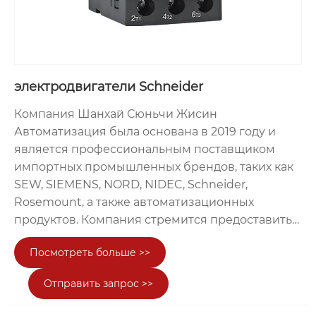
оборудованием для реализации эффективного
и стабильного производства в строгих условиях
работы различных отраслей.
электродвигатели Schneider
Компания Шанхай Сюньчи Жисин
Автоматизация была основана в 2019 году и
является профессиональным поставщиком
импортных промышленных брендов, таких как
SEW, SIEMENS, NORD, NIDEC, Schneider,
Rosemount, а также автоматизационных
продуктов. Компания стремится предоставить
клиентам из отраслей интеллектуального
Посмотреть больше >>
производства, шахтерства и металлургии,
портовой логистики, строительной техники и
Отправить запрос >>
других сфер высококачественные комплексные
услуги по подбору, продаже, технической