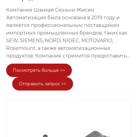
Компания Шанхай Сюньчи Жисин
Автоматизация была основана в 2019 году и
является профессиональным поставщиком
импортных промышленных брендов, таких как
SEW, SIEMENS, NORD, NIDEC, MOTOVARIO,
Rosemount, а также автоматизационных
продуктов. Компания стремится предоставить
клиентам из отраслей интеллектуального
Посмотреть больше >>
производства, шахтерства и металлургии,
портовой логистики, строительной техники и
Отправить запрос >>
других сфер высококачественные комплексные
услуги по подбору, продаже, технической
поддержке и послепродажному обслуживанию
трансмиссионного оборудования. Ключевой
продукт, поставляемый компанией —
электродвигатели NORD, происходящие из
известного немецкого гиганта трансмиссии, с