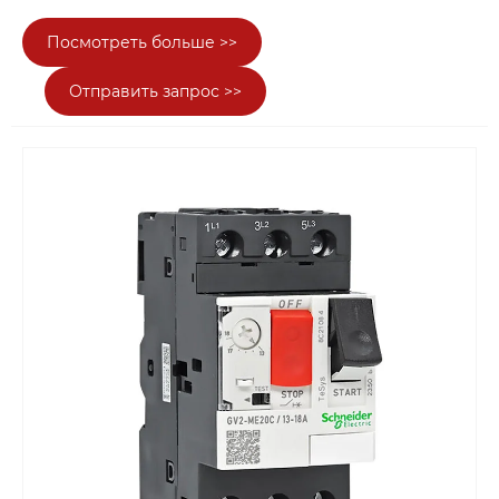
клиентам из отраслей интеллектуального
Посмотреть больше >>
производства, шахтерства и металлургии,
портовой логистики, строительной техники и
Отправить запрос >>
других сфер высококачественные комплексные
услуги по подбору, продаже, технической
поддержке и послепродажному обслуживанию
трансмиссионного оборудования. Ключевой
продукт, поставляемый компанией —
электродвигатели SEIMEC, происходящие из
известного итальянского промышленного
бренда трансмиссии, с ключевыми
характеристиками: высокая мощностная
плотность, устойчивость к высоким и низким
температурам, коррозионная устойчивость и
стабильная работа. Продукты имеют полный
ассортимент и сильную адаптивность, и
благодаря профессиональному обслуживанию
компании, стали ключевым энергетическим