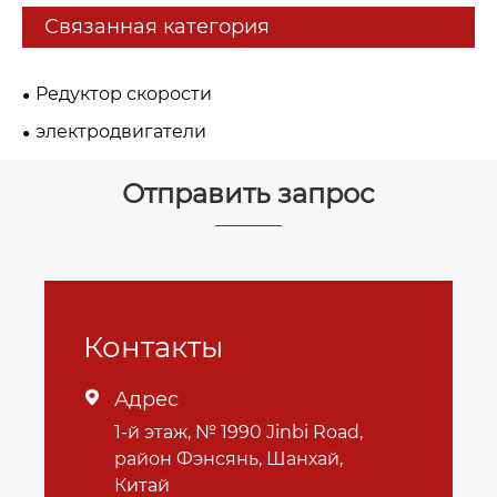
Связанная категория
Редуктор скорости
электродвигатели
Отправить запрос
Контакты
Адрес

1-й этаж, № 1990 Jinbi Road,
район Фэнсянь, Шанхай,
Китай