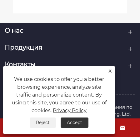
О нас
Продукция
Контакты
X
We use cookies to offer you a better
ПОДПИСЫВАЙТЕСЬ НА НАС
browsing experience, analyze site
traffic and personalize content. By
using this site, you agree to our use of
Авторское право © 2026 Шанхайская компания по
cookies.
Privacy Policy
автоматическому оборудованию Xunzhitong, Ltd.
Все права защищены.
Reject
Accept




Links
Sitemap
RSS
XML
Privacy Policy